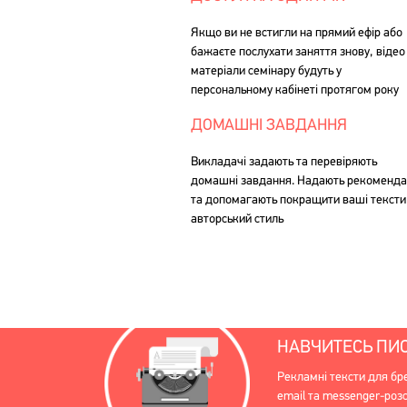
Якщо ви не встигли на прямий ефір або
бажаєте послухати заняття знову, відео 
матеріали семінару будуть у
персональному кабінеті протягом року
ДОМАШНІ ЗАВДАННЯ
Викладачі задають та перевіряють
домашні завдання. Надають рекоменда
та допомагають покращити ваші тексти
авторський стиль
НАВЧИТЕСЬ ПИС
Рекламні тексти для бре
email та messenger-розс