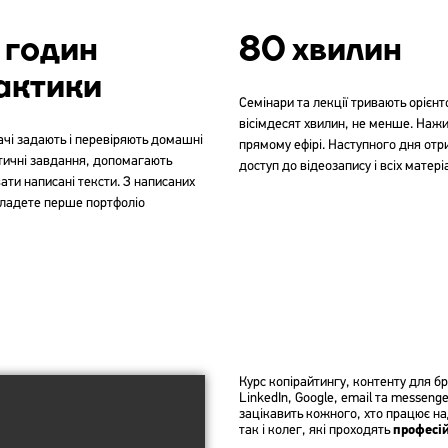
 годин
80 хвилин
актики
Семінари та лекції тривають орієн
вісімдесят хвилин, не менше. Нажи
чі задають і перевіряють домашні
прямому ефірі. Наступного дня отр
тичні завдання, допомагають
доступ до відеозапису і всіх матері
ати написані тексти. З написаних
кладете перше портфоліо
Курс копірайтингу, контенту для бр
LinkedIn, Google, email та messeng
зацікавить кожного, хто працює на
так і колег, які проходять
професій