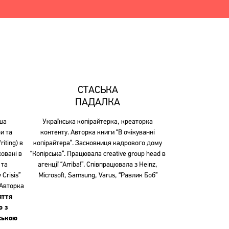
СТАСЬКА
ПАДАЛКА
ша
Українська копірайтерка, креаторка
и та
контенту. Авторка книги “В очікуванні
iting) в
копірайтера”. Засновниця кадрового дому
ковані в
“Копірська”. Працювала creative group head в
 та
агенції “Arriba!”. Співпрацювала з Heinz,
Crisis”
Microsoft, Samsung, Varus, “Равлик Боб”
 Авторка
яття
ю з
ською