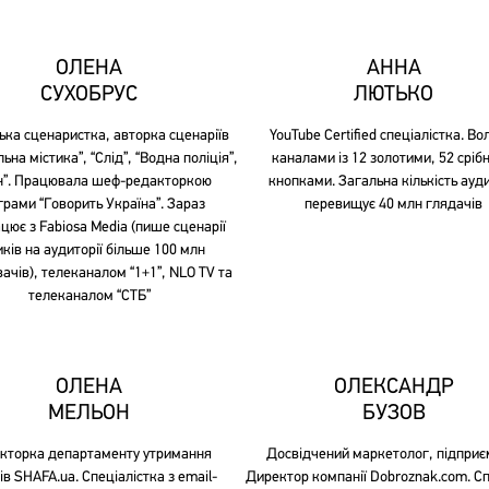
ОЛЕНА
АННА
СУХОБРУС
ЛЮТЬКО
ька сценаристка, авторка сценаріїв
YouTube Certified спеціалістка. Во
ьна містика”, “Слід”, “Водна поліція”,
каналами із 12 золотими, 52 сріб
ін”. Працювала шеф-редакторкою
кнопками. Загальна кількість ауди
грами “Говорить Україна”. Зараз
перевищує 40 млн глядачів
цює з Fabiosa Media (пише сценарії
ків на аудиторії більше 100 млн
ачів), телеканалом “1+1”, NLO TV та
телеканалом “СТБ”
ОЛЕНА
ОЛЕКСАНДР
МЕЛЬОН
БУЗОВ
кторка департаменту утримання
Досвідчений маркетолог, підприє
ів SHAFA.ua. Спеціалістка з email-
Директор компанії Dobroznak.com. Сп