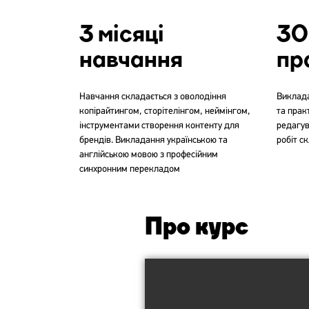
3 місяці
30
навчання
пр
Навчання складається з оволодіння
Виклада
копірайтингом, сторітелінгом, неймінгом,
та прак
інструментами створення контенту для
редагув
брендів. Викладання українською та
робіт с
англійською мовою з професійним
синхронним перекладом
Про курс