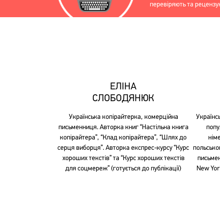
перевіряють та реценз
ЕЛІНА
СЛОБОДЯНЮК
Українська копірайтерка, комерційна
Українс
письменниця. Авторка книг “Настільна книга
попу
копірайтера”, “Клад копірайтера”, “Шлях до
нім
серця виборця”. Авторка експрес-курсу “Курс
польсько
хороших текстів” та “Курс хороших текстів
письмен
для соцмереж” (готується до публікації)
New Yor