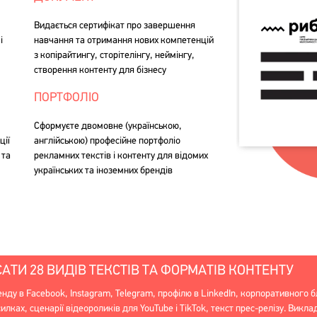
Видається сертифікат про завершення
і
навчання та отримання нових компетенцій
з копірайтингу, сторітелінгу, неймінгу,
створення контенту для бізнесу
ПОРТФОЛІО
Сформуєте двомовне (українською,
ції
англійською) професійне портфоліо
 та
рекламних текстів і контенту для відомих
українських та іноземних брендів
АТИ 28 ВИДІВ ТЕКСТІВ ТА ФОРМАТІВ КОНТЕНТУ
нду в Facebook, Instagram, Telegram, профілю в LinkedIn, корпоративного б
илках, сценарії відеороликів для YouTube і TikTok, текст прес-релізу. Викла