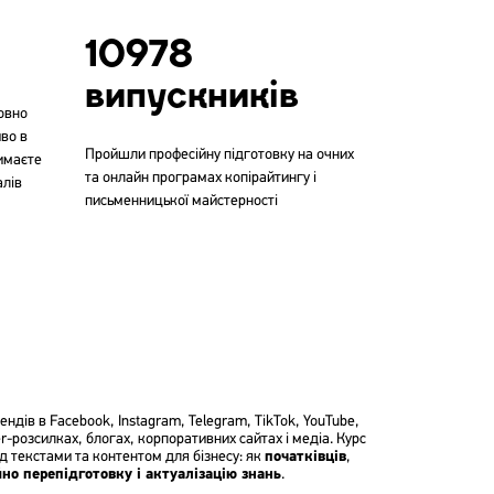
10978
випускників
товно
во в
Пройшли професійну підготовку на очних
имаєте
та онлайн програмах копірайтингу і
алів
письменницької майстерності
ендів в Facebook, Instagram, Telegram, TikTok, YouTube,
er-розсилках, блогах, корпоративних сайтах і медіа. Курс
д текстами та контентом для бізнесу: як
початківців
,
но перепідготовку і актуалізацію знань
.