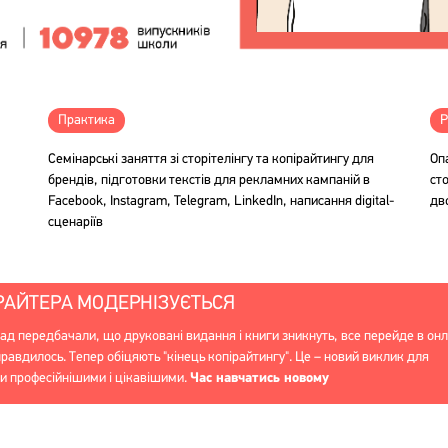
Практика
Р
Семінарські заняття зі сторітелінгу та копірайтингу для
Оп
брендів, підготовки текстів для рекламних кампаній в
ст
Facebook, Instagram, Telegram, LinkedIn, написання digital-
дв
сценаріїв
РАЙТЕРА МОДЕРНІЗУЄТЬСЯ
зад передбачали, що друковані видання і книги зникнуть, все перейде в онл
равдилось. Тепер обіцяють "кінець копірайтингу". Це – новий виклик для
бути професійнішими і цікавішими.
Час навчатись новому