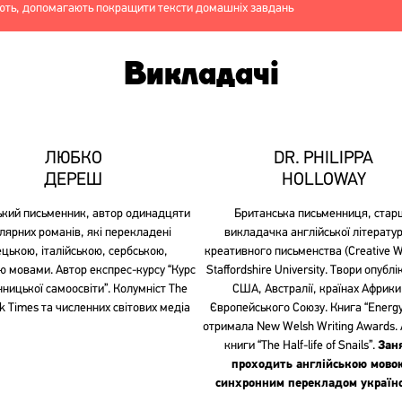
ують, допомагають покращити тексти домашніх завдань
Викладачі
ЛЮБКО
DR. PHILIPPA
ДЕРЕШ
HOLLOWAY
ький письменник, автор одинадцяти
Британська письменниця, стар
лярних романів, які перекладені
викладачка англійської літератур
ецькою, італійською, сербською,
креативного письменства (Creative Wr
ю мовами. Автор експрес-курсу “Курс
Staffordshire University. Твори опублі
ницької самоосвіти”. Колумніст The
США, Австралії, країнах Африки
k Times та численних світових медіа
Європейського Союзу. Книга “Energy 
отримала New Welsh Writing Awards.
книги “The Half-life of Snails”.
Зан
проходить англійською мово
синхронним перекладом україн