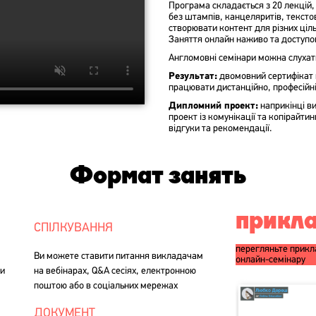
Програма складається з 20 лекцій, 
без штампів, канцеляритів, текстов
створювати контент для різних ціл
Заняття онлайн наживо та доступом
Англомовні семінари можна слухат
Результат:
двомовний сертифікат п
працювати дистанційно, професійні
Дипломний проект:
наприкінці в
проект із комунікації та копірайт
відгуки та рекомендації.
Формат занять
прикла
СПІЛКУВАННЯ
перегляньте прик
Ви можете ставити питання викладачам
онлайн-семінару
ми
на вебінарах, Q&A сесіях, електронною
поштою або в соціальних мережах
ДОКУМЕНТ