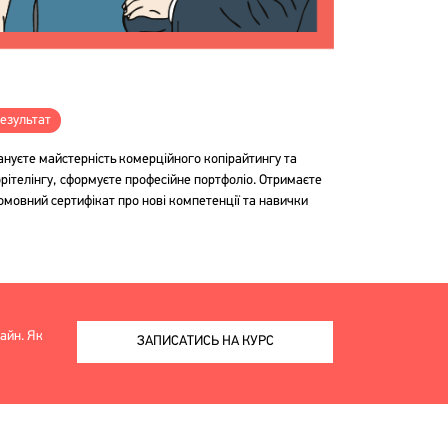
езультат
ануєте майстерність комерційного копірайтингу та
орітелінгу, сформуєте професійне портфоліо. Отримаєте
омовний сертифікат про нові компетенції та навички
айн. Як
ЗАПИСАТИСЬ НА КУРС