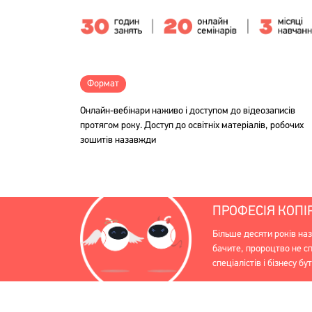
Формат
Онлайн-вебінари наживо і доступом до відеозаписів
протягом року. Доступ до освітніх матеріалів, робочих
зошитів назавжди
ПРОФЕСІЯ КОПІ
Більше десяти років на
бачите, пророцтво не сп
спеціалістів і бізнесу 