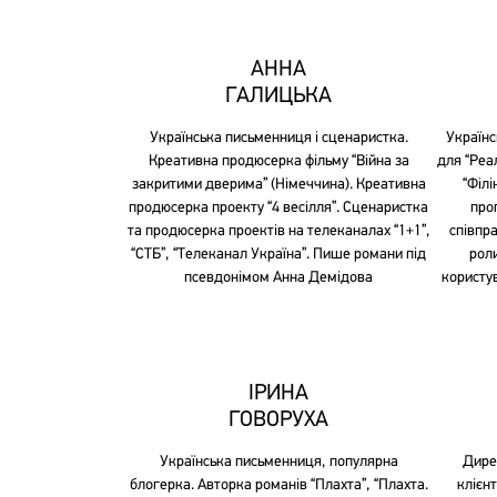
АННА
ГАЛИЦЬКА
Українська письменниця і сценаристка.
Українс
Креативна продюсерка фільму “Війна за
для “Реал
закритими дверима” (Німеччина). Креативна
“Філ
продюсерка проекту “4 весілля”. Сценаристка
про
та продюсерка проектів на телеканалах “1+1”,
співпра
“СТБ”, “Телеканал Україна”. Пише романи під
роли
псевдонімом Анна Демідова
користув
ІРИНА
ГОВОРУХА
Українська письменниця, популярна
Дире
блогерка. Авторка романів “Плахта”, “Плахта.
клієнт