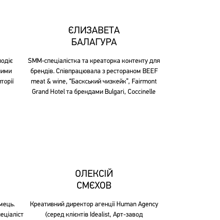
ЄЛИЗАВЕТА
БАЛАГУРА
лодіє
SMM-спеціалістка та креаторка контенту для
ними
брендів. Співпрацювала з рестораном BEEF
торії
meat & wine, “
Баскський
чизкейк”, Fairmont
Grand Hotel та брендами Bulgari, Coccinelle
ОЛЕКСІЙ
СМЄХОВ
мець.
Креативний директор агенції Human Agency
еціаліст
(серед клієнтів Idealist, Арт-завод