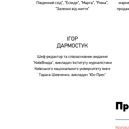
Південний схід”, “Есімде”, “Марта”, “Рижа”,
марке
“Залежні від життя”
продаж
ІГОР
ДАРМОСТУК
Шеф-редактор та співзасновник видання
"КиївВлада", викладач Інституту журналістики
Київського національного університету імені
Тараса Шевченко, викладач "Юн-Прес"
Пр
Копір