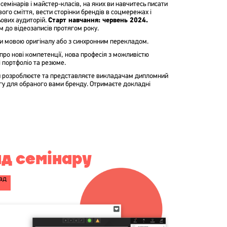
семінарів і майстер-класів, на яких ви навчитесь писати
ого сміття, вести сторінки брендів в соцмережах і
ьових аудиторій.
Старт навчання: червень 2024.
 до відеозаписів протягом року.
и мовою оригіналу або з синхронним перекладом.
ро нові компетенції, нова професія з можливістю
 портфоліо та резюме.
и розроблюєте та представляєте викладачам дипломний
ингу для обраного вами бренду. Отримаєте докладні
д семінару
лад