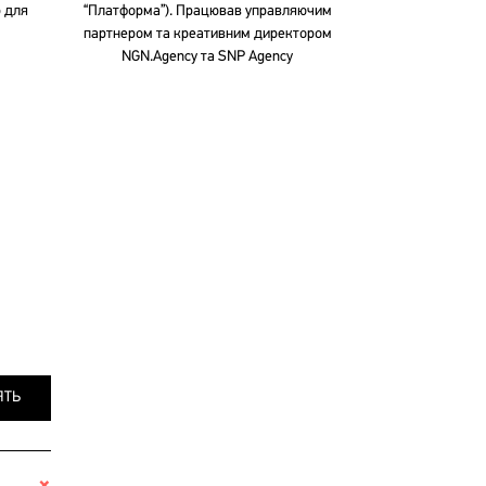
p для
“Платформа”). Працював управляючим
партнером та креативним директором
NGN.Agency та SNP Agency
ЯТЬ
+